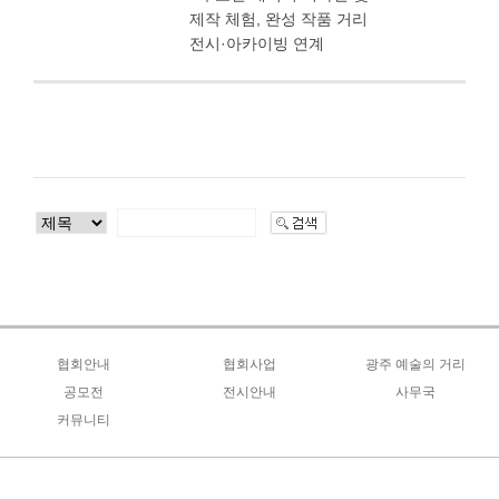
제작 체험, 완성 작품 거리
전시·아카이빙 연계
협회안내
협회사업
광주 예술의 거리
인사말
공모전
올해의 사업계획
전시안내
예술가 지원 및 운영
사무국
광주광역시전
커뮤니티
조직도
연도별 사업안내
금남로분관
거리 기반 인프라 구축
협회소식
대한민국 한국화대전
공지사항
연혁
회원전시안내
야시장 운영 프로그램
창작지원사업
서예*문인화특장전
자유게시판
역대회장
창작 프로그램
양식자료실