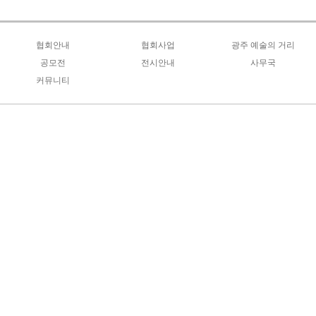
협회안내
협회사업
광주 예술의 거리
인사말
공모전
올해의 사업계획
전시안내
예술가 지원 및 운영
사무국
광주광역시전
커뮤니티
조직도
연도별 사업안내
금남로분관
거리 기반 인프라 구축
협회소식
대한민국 한국화대전
공지사항
연혁
회원전시안내
야시장 운영 프로그램
창작지원사업
서예*문인화특장전
자유게시판
역대회장
창작 프로그램
양식자료실
미협포토존
정관
홍보
회원갤러리
오시는길
공지사항
언론동정
Q&A
지회장선거자료실
POLICY