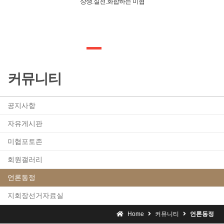
상생.실천.화합하는 미협
커뮤니티
공지사항
자유게시판
미협포토존
회원갤러리
언론동정
지회장선거자료실
Home
커뮤니티
언론동정