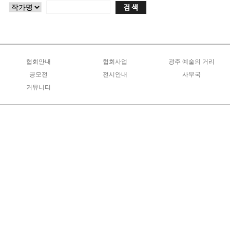
협회안내
협회사업
광주 예술의 거리
인사말
공모전
올해의 사업계획
전시안내
예술가 지원 및 운영
사무국
광주광역시전
커뮤니티
조직도
연도별 사업안내
금남로분관
거리 기반 인프라 구축
협회소식
대한민국 한국화대전
공지사항
연혁
회원전시안내
야시장 운영 프로그램
창작지원사업
서예*문인화특장전
자유게시판
역대회장
창작 프로그램
양식자료실
미협포토존
정관
홍보
회원갤러리
오시는길
공지사항
언론동정
Q&A
지회장선거자료실