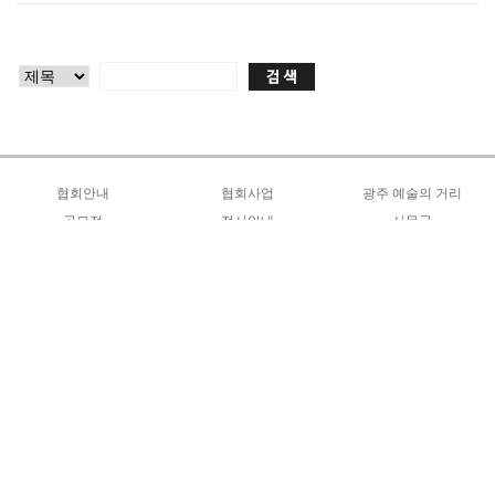
협회안내
협회사업
광주 예술의 거리
인사말
공모전
올해의 사업계획
전시안내
예술가 지원 및 운영
사무국
광주광역시전
커뮤니티
조직도
연도별 사업안내
금남로분관
거리 기반 인프라 구축
협회소식
대한민국 한국화대전
공지사항
연혁
회원전시안내
야시장 운영 프로그램
창작지원사업
서예*문인화특장전
자유게시판
역대회장
창작 프로그램
양식자료실
미협포토존
정관
홍보
회원갤러리
오시는길
공지사항
언론동정
Q&A
지회장선거자료실